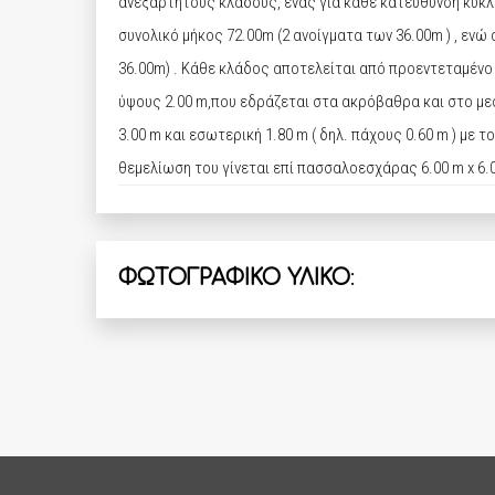
ανεξάρτητους κλάδους, ένας για κάθε κατεύθυνση κυκλοφ
συνολικό μήκος 72.00m (2 ανοίγματα των 36.00m ) , ενώ 
36.00m) . Kάθε κλάδος αποτελείται από προεντεταμέν
ύψους 2.00 m,που εδράζεται στα ακρόβαθρα και στο μ
3.00 m και εσωτερική 1.80 m ( δηλ. πάχους 0.60 m ) μ
θεμελίωση του γίνεται επί πασσαλοεσχάρας 6.00 m x 6.
ΦΩΤΟΓΡΑΦΙΚΟ ΥΛΙΚΟ
: