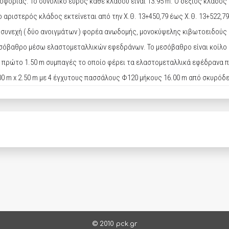
ορίας. Το συνολικό εύρος κάθε κλάδου είναι 13.95 m. Ο δεξιός κλάδος ε
ο αριστερός κλάδος εκτείνεται από την Χ.Θ. 13+450,79 έως Χ.Θ. 13+522,79
ο συνεχή ( δύο ανοιγμάτων ) φορέα ανωδομής, μονοκύψελης κιβωτοειδού
εσόβαθρο μέσω ελαστομεταλλικών εφεδράνων. Το μεσόβαθρο είναι κοίλο 
ε το πρώτο 1.50 m συμπαγές το οποίο φέρει τα ελαστομεταλλικά εφέδρανα
00 m x 2.50 m με 4 έγχυτους πασσάλους Φ120 μήκους 16.00 m από σκυρόδ
© 2010 pck.gr