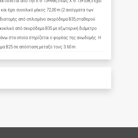
κτείνεται από την Χ.Θ.13+466,5 έως Χ.Θ.13+538,5 έχει
 και έχει συνολικό μήκος 72,00 m (2 ανοίγματα των
ς διατομής από οπλισμένο σκυρόδεμα Β35,σταθερού
κυκλικό από σκυρόδεμα Β35 με εξωτερική διάμετρο
 πάνω στα οποία στηρίζεται ο φορέας της ανωδομής. Η
εμα Β25 σε απόσταση μεταξύ τους 3.60 m.