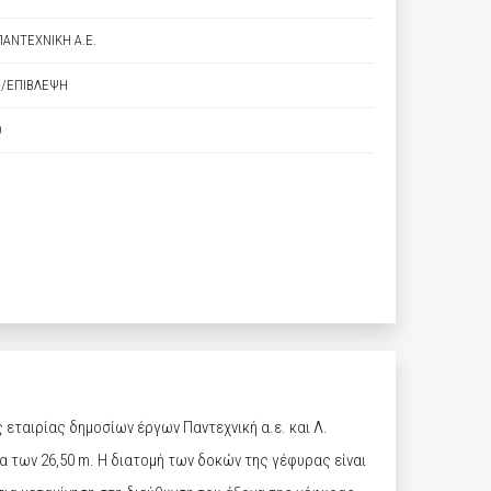
ΠΑΝΤΕΧΝΙΚΗ Α.Ε.
Η/ΕΠΙΒΛΕΨΗ
Ο
εταιρίας δημοσίων έργων Παντεχνική α.ε. και Λ.
α των 26,50 m. Η διατομή των δοκών της γέφυρας είναι