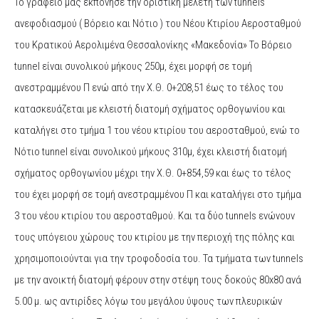
Το γραφείο μας εκπόνησε την οριστική μελέτη των tunnels
ανεφοδιασμού ( Βόρειο και Νότιο ) του Νέου Κτιρίου Αεροσταθμού
του Κρατικού Αερολιμένα Θεσσαλονίκης «Μακεδονία» Το Βόρειο
tunnel είναι συνολικού μήκους 250μ, έχει μορφή σε τομή
ανεστραμμένου Π ενώ από την Χ.Θ. 0+208,51 έως το τέλος του
κατασκευάζεται με κλειστή διατομή σχήματος ορθογωνίου και
καταλήγει στο τμήμα 1 του νέου κτιρίου του αεροσταθμού, ενώ το
Νότιο tunnel είναι συνολικού μήκους 310μ, έχει κλειστή διατομή
σχήματος ορθογωνίου μέχρι την Χ.Θ. 0+854,59 και έως το τέλος
του έχει μορφή σε τομή ανεστραμμένου Π και καταλήγει στο τμήμα
3 του νέου κτιρίου του αεροσταθμού. Και τα δύο tunnels ενώνουν
τους υπόγειου χώρους του κτιρίου με την περιοχή της πόλης και
χρησιμοποιούνται για την τροφοδοσία του. Τα τμήματα των tunnels
με την ανοικτή διατομή φέρουν στην στέψη τους δοκούς 80x80 ανά
5.00 μ. ως αντιρίδες λόγω του μεγάλου ύψους των πλευρικών